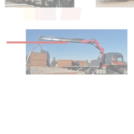
Une solution pratique et autonome
Nos véhicules sont équipés de bras de grue embarqués,
avec une portée allant jusqu’à 21 mètres.
Ils sont conçus pour manipuler tous types de charges :