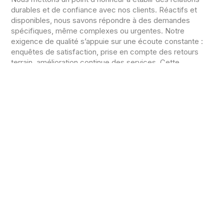
durables et de confiance avec nos clients. Réactifs et
disponibles, nous savons répondre à des demandes
spécifiques, même complexes ou urgentes. Notre
exigence de qualité s’appuie sur une écoute constante :
enquêtes de satisfaction, prise en compte des retours
terrain, amélioration continue des services. Cette
proximité avec nos partenaires est un véritable moteur.
ENGAGEMENT HUMAIN & SOCIAL
Entreprise familiale indépendante, Fleureau valorise la
stabilité et le bien-être de ses équipes. Nous favorisons
un climat de confiance à travers des événements internes,
la reconnaissance des carrières longues et l’intégration
des nouvelles générations. Tous nos collaborateurs
bénéficient d’un accompagnement et de formations
régulières, avec un effort particulier porté sur la
transmission du savoir et l’autonomie.