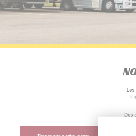
NO
Les
log
Des c