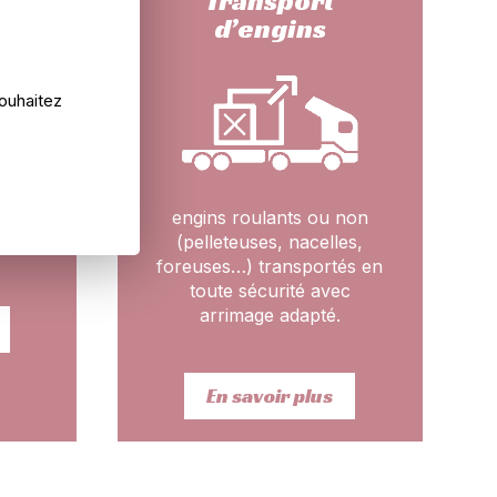
Transport
l
d’engins
souhaitez
it
eur).
engins roulants ou non
tions
(pelleteuses, nacelles,
s.
foreuses…) transportés en
toute sécurité avec
arrimage adapté.
En savoir plus