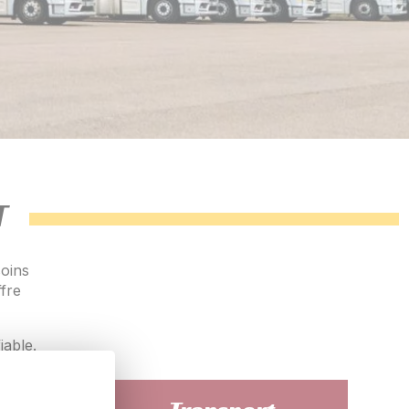
T
oins
ffre
iable.