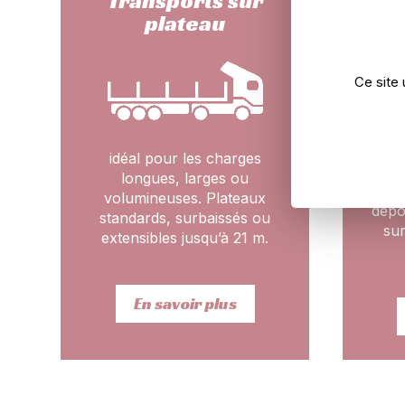
Transports sur
C
plateau
Ce site 
idéal pour les charges
l
longues, larges ou
au
volumineuses. Plateaux
dépo
standards, surbaissés ou
su
extensibles jusqu’à 21 m.
En savoir plus