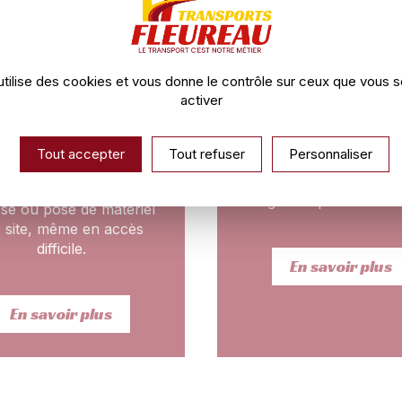
amion grue et
Transport
manutention
exceptionne
utilise des cookies et vous donne le contrôle sur ceux que vous 
activer
convois hors gabar
Tout accepter
Tout refuser
Personnaliser
(largeur, poids, longu
evage et livraison en
Démarches et autorisa
tonomie. Chargement,
gérées par nos soin
se ou pose de matériel
r site, même en accès
difficile.
En savoir plus
En savoir plus